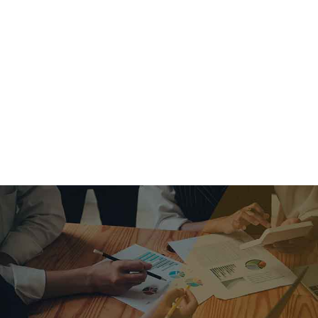
criar o futuro.
Queremos te explicar os mercados, a importância da
alocação correta e seus veículos, com uma linguagem
simples e objetiva. Desmistificamos o processo de
investimentos. É a melhor maneira de trazer conforto e criar
com você uma relação de confiança a longo prazo.
Nosso trabalho consiste em identificar as suas necessidades
individuais e objetivos familiares. Desenvolver as alternativas
alinhadas com seu objetivo e monitorar frequentemente as
estratégias adotadas de acordo com a mudança de cenário.