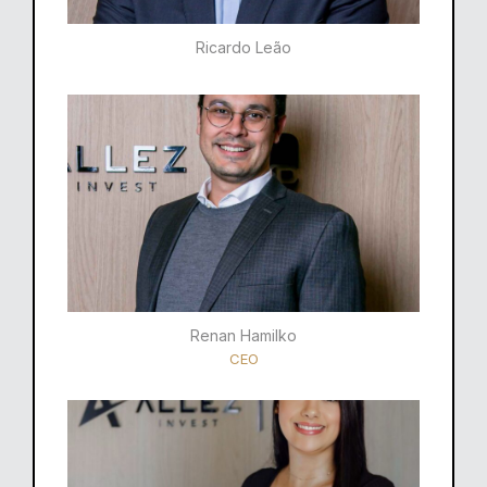
Ricardo Leão​
Renan Hamilko​
CEO