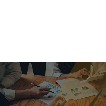
criar o futuro.
Queremos te explicar os mercados, a importância da
alocação correta e seus veículos, com uma linguagem
simples e objetiva. Desmistificamos o processo de
investimentos. É a melhor maneira de trazer conforto e criar
com você uma relação de confiança a longo prazo.
Nosso trabalho consiste em identificar as suas necessidades
individuais e objetivos familiares. Desenvolver as alternativas
alinhadas com seu objetivo e monitorar frequentemente as
estratégias adotadas de acordo com a mudança de cenário.