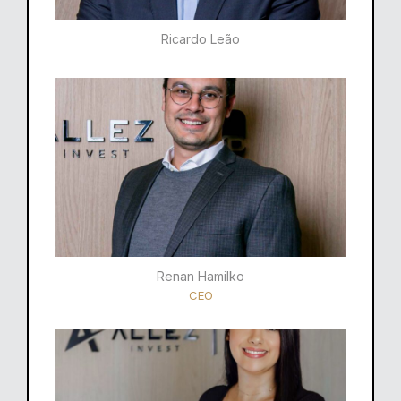
Ricardo Leão​
Renan Hamilko​
CEO