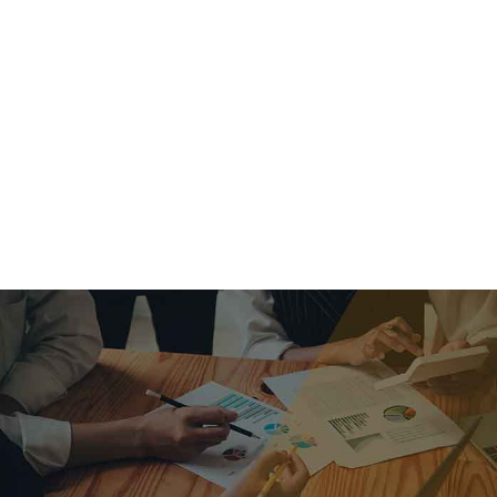
criar o futuro.
Queremos te explicar os mercados, a importância da
alocação correta e seus veículos, com uma linguagem
simples e objetiva. Desmistificamos o processo de
investimentos. É a melhor maneira de trazer conforto e criar
com você uma relação de confiança a longo prazo.
Nosso trabalho consiste em identificar as suas necessidades
individuais e objetivos familiares. Desenvolver as alternativas
alinhadas com seu objetivo e monitorar frequentemente as
estratégias adotadas de acordo com a mudança de cenário.