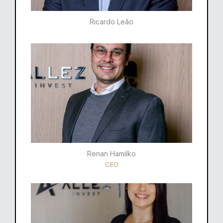
Ricardo Leão​
Renan Hamilko​
CEO