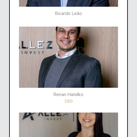
Ricardo Leão​
Renan Hamilko​
CEO