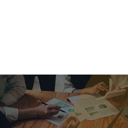
criar o futuro.
Queremos te explicar os mercados, a importância da
alocação correta e seus veículos, com uma linguagem
simples e objetiva. Desmistificamos o processo de
investimentos. É a melhor maneira de trazer conforto e criar
com você uma relação de confiança a longo prazo.
Nosso trabalho consiste em identificar as suas necessidades
individuais e objetivos familiares. Desenvolver as alternativas
alinhadas com seu objetivo e monitorar frequentemente as
estratégias adotadas de acordo com a mudança de cenário.