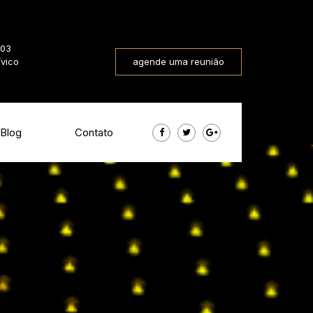
803
ívico
agende uma reunião
Blog
Contato