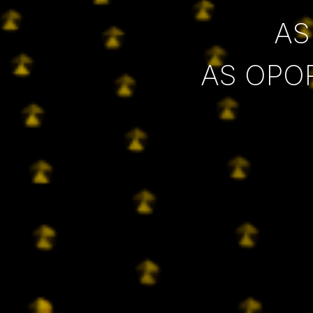
AS
AS OPO