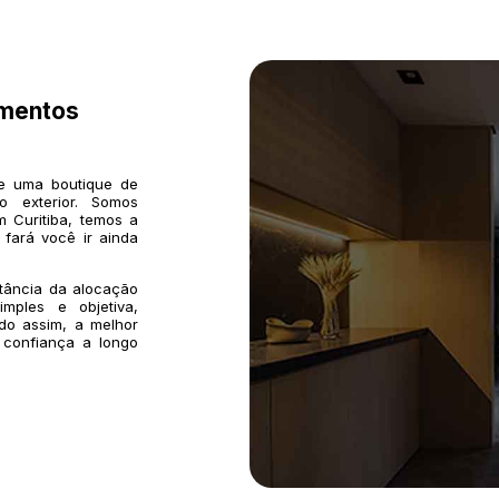
imentos
de uma boutique de
o exterior. Somos
 Curitiba, temos a
 fará você ir ainda
rtância da alocação
mples e objetiva,
do assim, a melhor
 confiança a longo