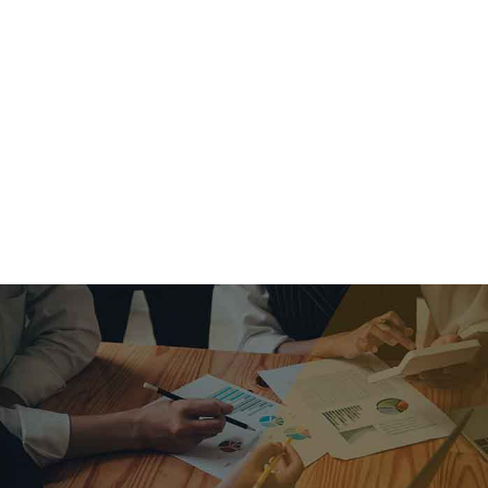
criar o futuro.
Queremos te explicar os mercados, a importância da
alocação correta e seus veículos, com uma linguagem
simples e objetiva. Desmistificamos o processo de
investimentos. É a melhor maneira de trazer conforto e criar
com você uma relação de confiança a longo prazo.
Nosso trabalho consiste em identificar as suas necessidades
individuais e objetivos familiares. Desenvolver as alternativas
alinhadas com seu objetivo e monitorar frequentemente as
estratégias adotadas de acordo com a mudança de cenário.