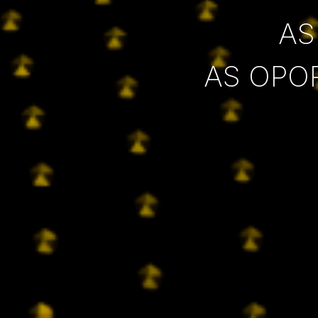
AS
AS OPO