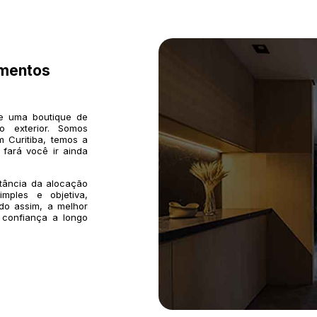
imentos
de uma boutique de
o exterior. Somos
 Curitiba, temos a
 fará você ir ainda
rtância da alocação
mples e objetiva,
do assim, a melhor
 confiança a longo