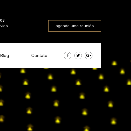
803
ívico
agende uma reunião
Blog
Contato