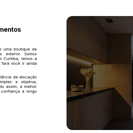
imentos
de uma boutique de
o exterior. Somos
 Curitiba, temos a
 fará você ir ainda
rtância da alocação
mples e objetiva,
do assim, a melhor
 confiança a longo