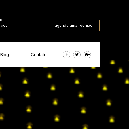
803
ívico
agende uma reunião
Blog
Contato