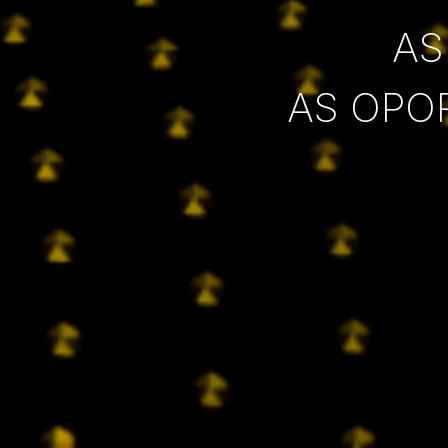
AS
AS OPO