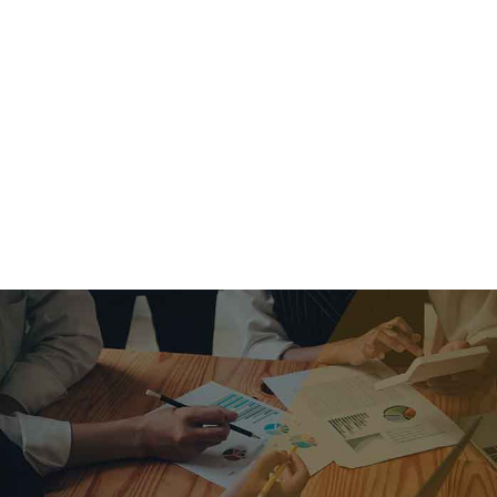
criar o futuro.
Queremos te explicar os mercados, a importância da
alocação correta e seus veículos, com uma linguagem
simples e objetiva. Desmistificamos o processo de
investimentos. É a melhor maneira de trazer conforto e criar
com você uma relação de confiança a longo prazo.
Nosso trabalho consiste em identificar as suas necessidades
individuais e objetivos familiares. Desenvolver as alternativas
alinhadas com seu objetivo e monitorar frequentemente as
estratégias adotadas de acordo com a mudança de cenário.