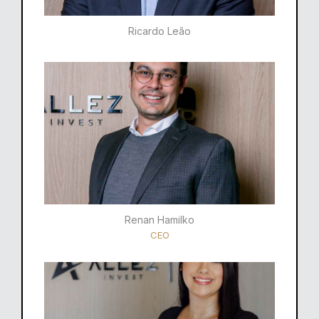
Ricardo Leão​
Renan Hamilko​
CEO