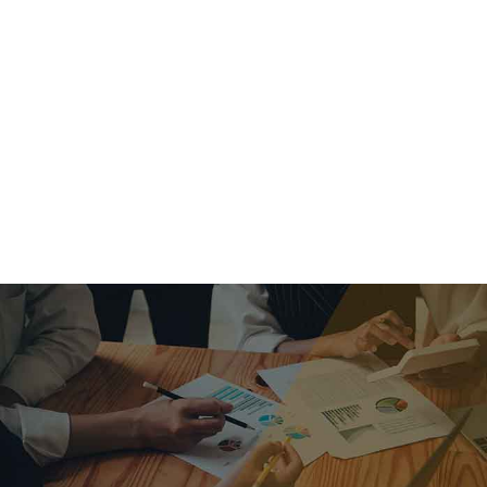
criar o futuro.
Queremos te explicar os mercados, a importância da
alocação correta e seus veículos, com uma linguagem
simples e objetiva. Desmistificamos o processo de
investimentos. É a melhor maneira de trazer conforto e criar
com você uma relação de confiança a longo prazo.
Nosso trabalho consiste em identificar as suas necessidades
individuais e objetivos familiares. Desenvolver as alternativas
alinhadas com seu objetivo e monitorar frequentemente as
estratégias adotadas de acordo com a mudança de cenário.