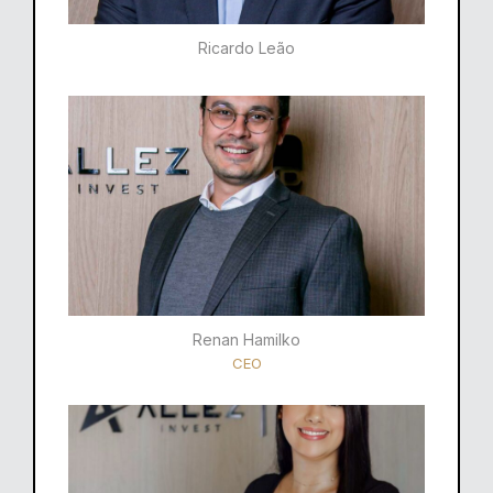
Ricardo Leão​
Renan Hamilko​
CEO