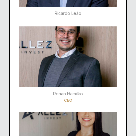
Ricardo Leão​
Renan Hamilko​
CEO