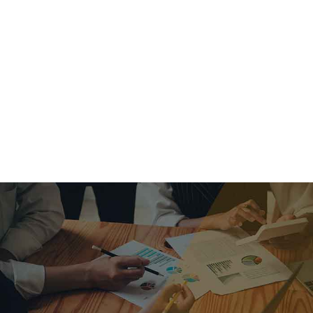
criar o futuro.
Queremos te explicar os mercados, a importância da
alocação correta e seus veículos, com uma linguagem
simples e objetiva. Desmistificamos o processo de
investimentos. É a melhor maneira de trazer conforto e criar
com você uma relação de confiança a longo prazo.
Nosso trabalho consiste em identificar as suas necessidades
individuais e objetivos familiares. Desenvolver as alternativas
alinhadas com seu objetivo e monitorar frequentemente as
estratégias adotadas de acordo com a mudança de cenário.