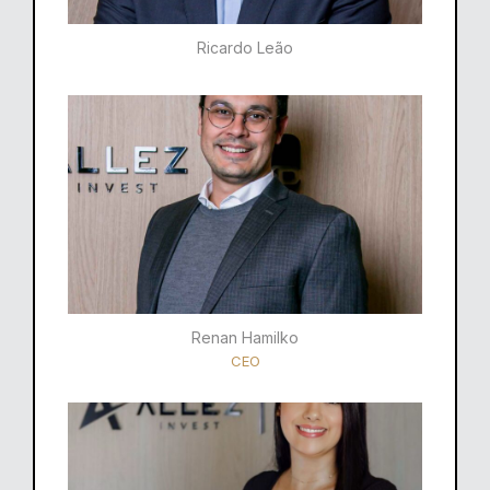
Ricardo Leão​
Renan Hamilko​
CEO