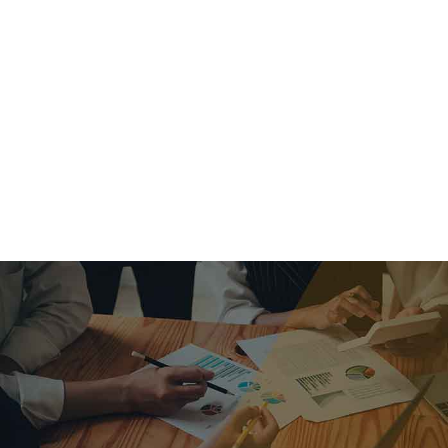
criar o futuro.
Queremos te explicar os mercados, a importância da
alocação correta e seus veículos, com uma linguagem
simples e objetiva. Desmistificamos o processo de
investimentos. É a melhor maneira de trazer conforto e criar
com você uma relação de confiança a longo prazo.
Nosso trabalho consiste em identificar as suas necessidades
individuais e objetivos familiares. Desenvolver as alternativas
alinhadas com seu objetivo e monitorar frequentemente as
estratégias adotadas de acordo com a mudança de cenário.