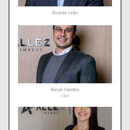
Ricardo Leão​
Renan Hamilko​
CEO