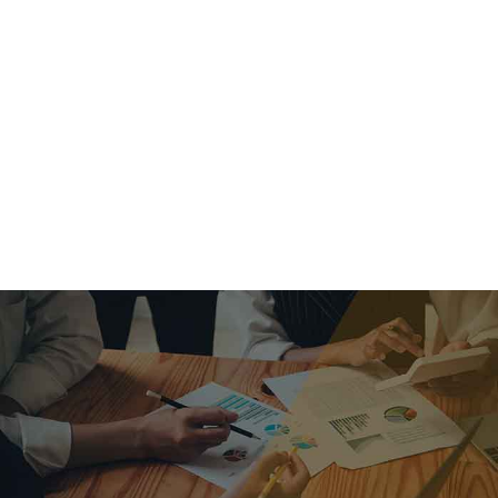
criar o futuro.
Queremos te explicar os mercados, a importância da
alocação correta e seus veículos, com uma linguagem
simples e objetiva. Desmistificamos o processo de
investimentos. É a melhor maneira de trazer conforto e criar
com você uma relação de confiança a longo prazo.
Nosso trabalho consiste em identificar as suas necessidades
individuais e objetivos familiares. Desenvolver as alternativas
alinhadas com seu objetivo e monitorar frequentemente as
estratégias adotadas de acordo com a mudança de cenário.