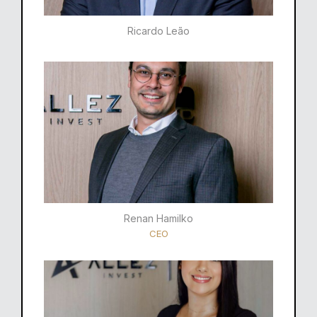
Ricardo Leão​
Renan Hamilko​
CEO