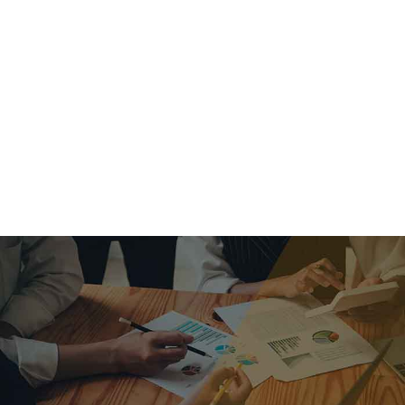
criar o futuro.
Queremos te explicar os mercados, a importância da
alocação correta e seus veículos, com uma linguagem
simples e objetiva. Desmistificamos o processo de
investimentos. É a melhor maneira de trazer conforto e criar
com você uma relação de confiança a longo prazo.
Nosso trabalho consiste em identificar as suas necessidades
individuais e objetivos familiares. Desenvolver as alternativas
alinhadas com seu objetivo e monitorar frequentemente as
estratégias adotadas de acordo com a mudança de cenário.