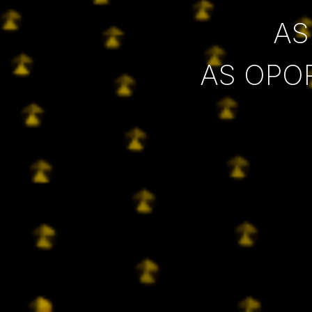
AS
AS OPO