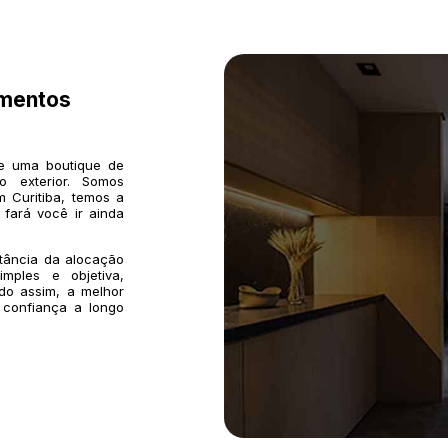
imentos
de uma boutique de
o exterior. Somos
 Curitiba, temos a
 fará você ir ainda
rtância da alocação
mples e objetiva,
do assim, a melhor
 confiança a longo