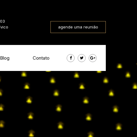
803
ívico
agende uma reunião
Blog
Contato