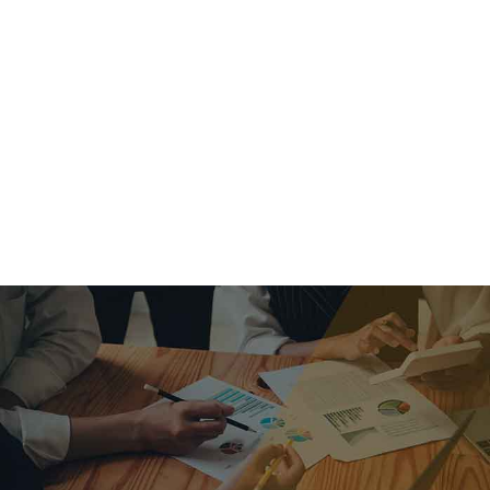
criar o futuro.
Queremos te explicar os mercados, a importância da
alocação correta e seus veículos, com uma linguagem
simples e objetiva. Desmistificamos o processo de
investimentos. É a melhor maneira de trazer conforto e criar
com você uma relação de confiança a longo prazo.
Nosso trabalho consiste em identificar as suas necessidades
individuais e objetivos familiares. Desenvolver as alternativas
alinhadas com seu objetivo e monitorar frequentemente as
estratégias adotadas de acordo com a mudança de cenário.