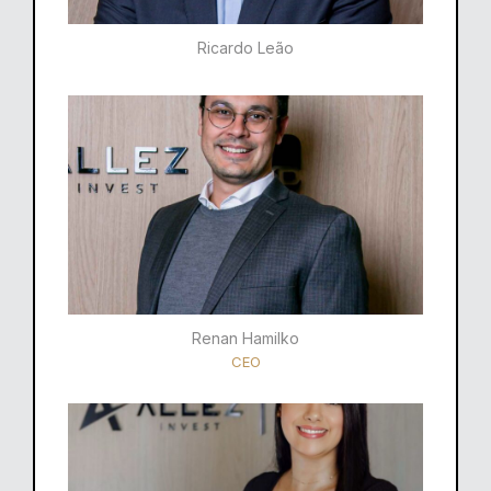
Ricardo Leão​
Renan Hamilko​
CEO