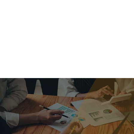
criar o futuro.
Queremos te explicar os mercados, a importância da
alocação correta e seus veículos, com uma linguagem
simples e objetiva. Desmistificamos o processo de
investimentos. É a melhor maneira de trazer conforto e criar
com você uma relação de confiança a longo prazo.
Nosso trabalho consiste em identificar as suas necessidades
individuais e objetivos familiares. Desenvolver as alternativas
alinhadas com seu objetivo e monitorar frequentemente as
estratégias adotadas de acordo com a mudança de cenário.