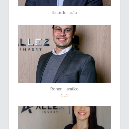
Ricardo Leão​
Renan Hamilko​
CEO