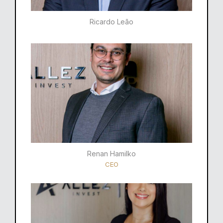
Ricardo Leão​
Renan Hamilko​
CEO