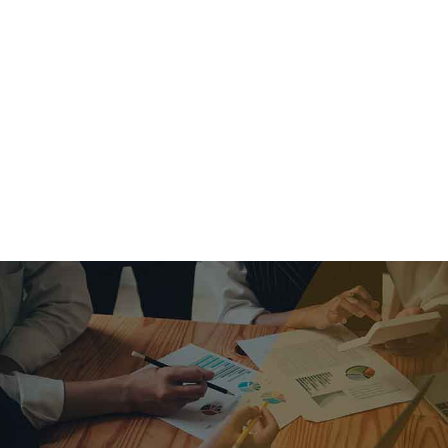
criar o futuro.
Queremos te explicar os mercados, a importância da
alocação correta e seus veículos, com uma linguagem
simples e objetiva. Desmistificamos o processo de
investimentos. É a melhor maneira de trazer conforto e criar
com você uma relação de confiança a longo prazo.
Nosso trabalho consiste em identificar as suas necessidades
individuais e objetivos familiares. Desenvolver as alternativas
alinhadas com seu objetivo e monitorar frequentemente as
estratégias adotadas de acordo com a mudança de cenário.