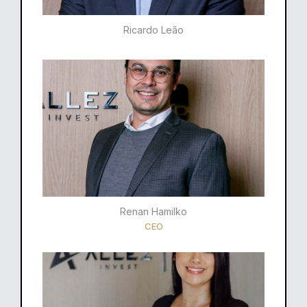
Ricardo Leão​
Renan Hamilko​
CEO