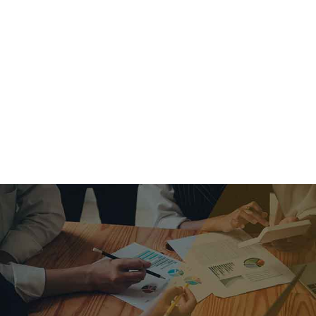
criar o futuro.
Queremos te explicar os mercados, a importância da
alocação correta e seus veículos, com uma linguagem
simples e objetiva. Desmistificamos o processo de
investimentos. É a melhor maneira de trazer conforto e criar
com você uma relação de confiança a longo prazo.
Nosso trabalho consiste em identificar as suas necessidades
individuais e objetivos familiares. Desenvolver as alternativas
alinhadas com seu objetivo e monitorar frequentemente as
estratégias adotadas de acordo com a mudança de cenário.