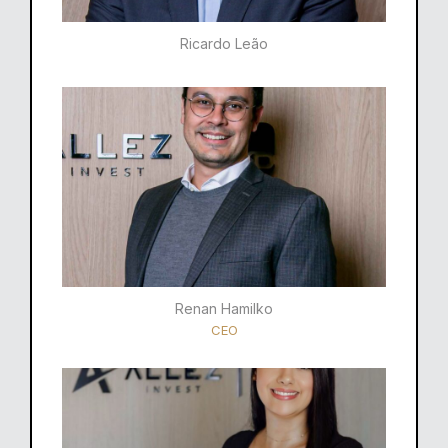
Ricardo Leão​
Renan Hamilko​
CEO