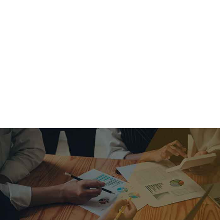
criar o futuro.
Queremos te explicar os mercados, a importância da
alocação correta e seus veículos, com uma linguagem
simples e objetiva. Desmistificamos o processo de
investimentos. É a melhor maneira de trazer conforto e criar
com você uma relação de confiança a longo prazo.
Nosso trabalho consiste em identificar as suas necessidades
individuais e objetivos familiares. Desenvolver as alternativas
alinhadas com seu objetivo e monitorar frequentemente as
estratégias adotadas de acordo com a mudança de cenário.