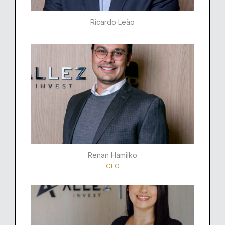
Ricardo Leão​
Renan Hamilko​
CEO