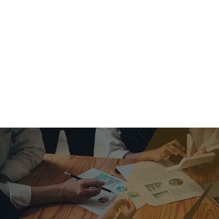
criar o futuro.
Queremos te explicar os mercados, a importância da
alocação correta e seus veículos, com uma linguagem
simples e objetiva. Desmistificamos o processo de
investimentos. É a melhor maneira de trazer conforto e criar
com você uma relação de confiança a longo prazo.
Nosso trabalho consiste em identificar as suas necessidades
individuais e objetivos familiares. Desenvolver as alternativas
alinhadas com seu objetivo e monitorar frequentemente as
estratégias adotadas de acordo com a mudança de cenário.