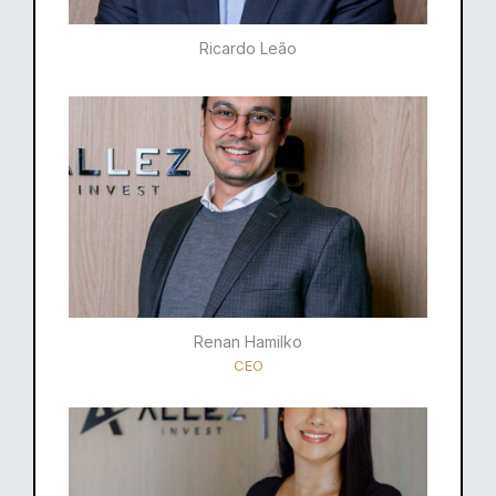
Ricardo Leão​
Renan Hamilko​
CEO