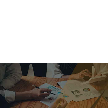
criar o futuro.
Queremos te explicar os mercados, a importância da
alocação correta e seus veículos, com uma linguagem
simples e objetiva. Desmistificamos o processo de
investimentos. É a melhor maneira de trazer conforto e criar
com você uma relação de confiança a longo prazo.
Nosso trabalho consiste em identificar as suas necessidades
individuais e objetivos familiares. Desenvolver as alternativas
alinhadas com seu objetivo e monitorar frequentemente as
estratégias adotadas de acordo com a mudança de cenário.