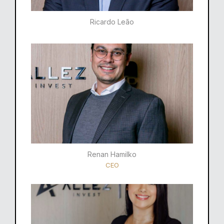
Ricardo Leão​
Renan Hamilko​
CEO