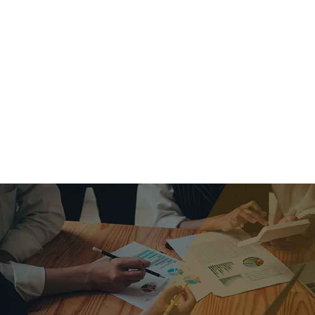
criar o futuro.
Queremos te explicar os mercados, a importância da
alocação correta e seus veículos, com uma linguagem
simples e objetiva. Desmistificamos o processo de
investimentos. É a melhor maneira de trazer conforto e criar
com você uma relação de confiança a longo prazo.
Nosso trabalho consiste em identificar as suas necessidades
individuais e objetivos familiares. Desenvolver as alternativas
alinhadas com seu objetivo e monitorar frequentemente as
estratégias adotadas de acordo com a mudança de cenário.