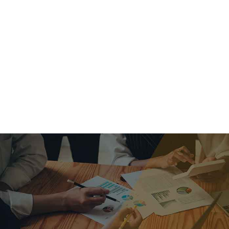
criar o futuro.
Queremos te explicar os mercados, a importância da
alocação correta e seus veículos, com uma linguagem
simples e objetiva. Desmistificamos o processo de
investimentos. É a melhor maneira de trazer conforto e criar
com você uma relação de confiança a longo prazo.
Nosso trabalho consiste em identificar as suas necessidades
individuais e objetivos familiares. Desenvolver as alternativas
alinhadas com seu objetivo e monitorar frequentemente as
estratégias adotadas de acordo com a mudança de cenário.