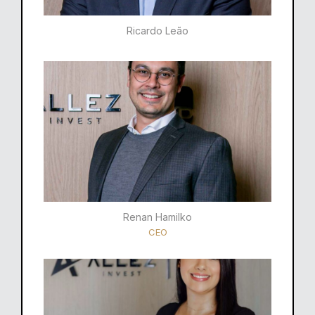
Ricardo Leão​
Renan Hamilko​
CEO