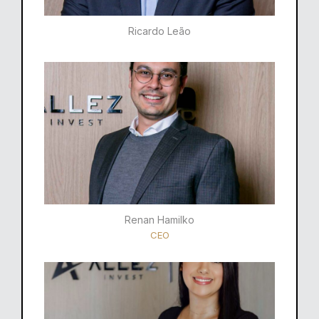
Ricardo Leão​
Renan Hamilko​
CEO