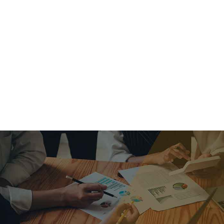
criar o futuro.
Queremos te explicar os mercados, a importância da
alocação correta e seus veículos, com uma linguagem
simples e objetiva. Desmistificamos o processo de
investimentos. É a melhor maneira de trazer conforto e criar
com você uma relação de confiança a longo prazo.
Nosso trabalho consiste em identificar as suas necessidades
individuais e objetivos familiares. Desenvolver as alternativas
alinhadas com seu objetivo e monitorar frequentemente as
estratégias adotadas de acordo com a mudança de cenário.