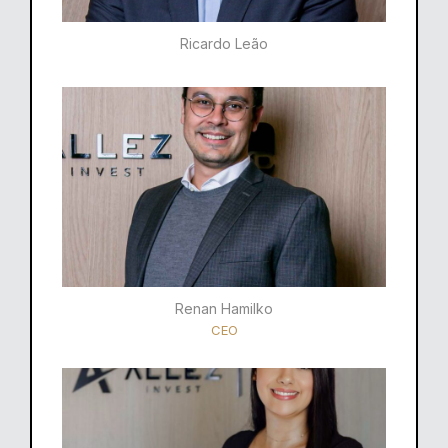
Ricardo Leão​
Renan Hamilko​
CEO