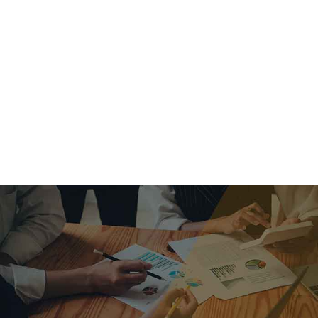
criar o futuro.
Queremos te explicar os mercados, a importância da
alocação correta e seus veículos, com uma linguagem
simples e objetiva. Desmistificamos o processo de
investimentos. É a melhor maneira de trazer conforto e criar
com você uma relação de confiança a longo prazo.
Nosso trabalho consiste em identificar as suas necessidades
individuais e objetivos familiares. Desenvolver as alternativas
alinhadas com seu objetivo e monitorar frequentemente as
estratégias adotadas de acordo com a mudança de cenário.