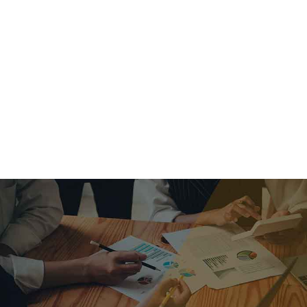
criar o futuro.
Queremos te explicar os mercados, a importância da
alocação correta e seus veículos, com uma linguagem
simples e objetiva. Desmistificamos o processo de
investimentos. É a melhor maneira de trazer conforto e criar
com você uma relação de confiança a longo prazo.
Nosso trabalho consiste em identificar as suas necessidades
individuais e objetivos familiares. Desenvolver as alternativas
alinhadas com seu objetivo e monitorar frequentemente as
estratégias adotadas de acordo com a mudança de cenário.