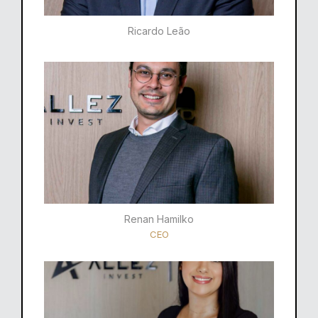
Ricardo Leão​
Renan Hamilko​
CEO