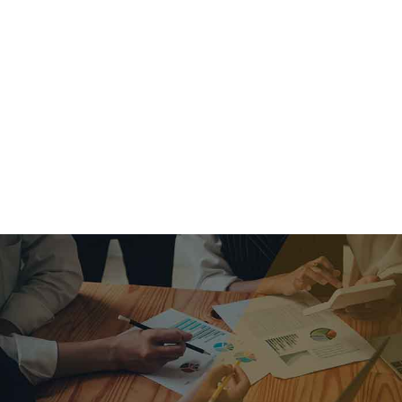
criar o futuro.
Queremos te explicar os mercados, a importância da
alocação correta e seus veículos, com uma linguagem
simples e objetiva. Desmistificamos o processo de
investimentos. É a melhor maneira de trazer conforto e criar
com você uma relação de confiança a longo prazo.
Nosso trabalho consiste em identificar as suas necessidades
individuais e objetivos familiares. Desenvolver as alternativas
alinhadas com seu objetivo e monitorar frequentemente as
estratégias adotadas de acordo com a mudança de cenário.