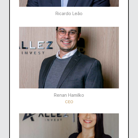
Ricardo Leão​
Renan Hamilko​
CEO