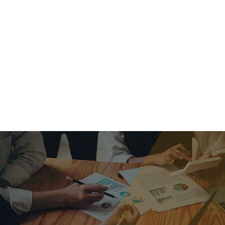
criar o futuro.
Queremos te explicar os mercados, a importância da
alocação correta e seus veículos, com uma linguagem
simples e objetiva. Desmistificamos o processo de
investimentos. É a melhor maneira de trazer conforto e criar
com você uma relação de confiança a longo prazo.
Nosso trabalho consiste em identificar as suas necessidades
individuais e objetivos familiares. Desenvolver as alternativas
alinhadas com seu objetivo e monitorar frequentemente as
estratégias adotadas de acordo com a mudança de cenário.