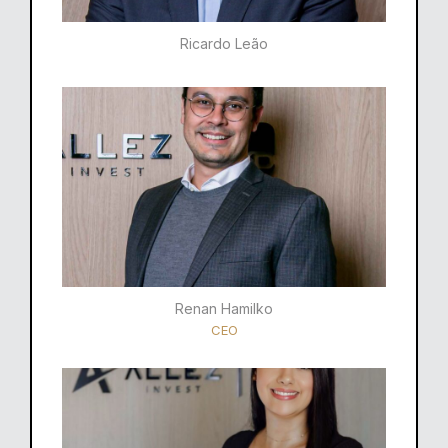
Ricardo Leão​
Renan Hamilko​
CEO