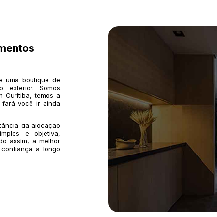
imentos
de uma boutique de
o exterior. Somos
 Curitiba, temos a
 fará você ir ainda
rtância da alocação
mples e objetiva,
do assim, a melhor
 confiança a longo