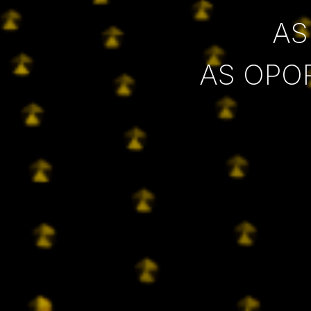
AS
AS OPO