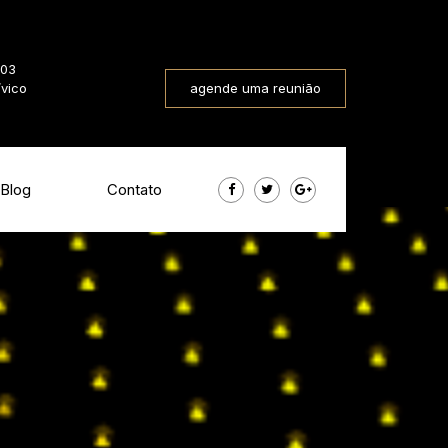
803
ívico
agende uma reunião
Blog
Contato