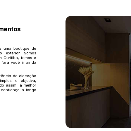
imentos
de uma boutique de
o exterior. Somos
 Curitiba, temos a
 fará você ir ainda
rtância da alocação
mples e objetiva,
do assim, a melhor
 confiança a longo