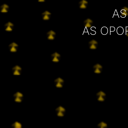
AS
AS OPO