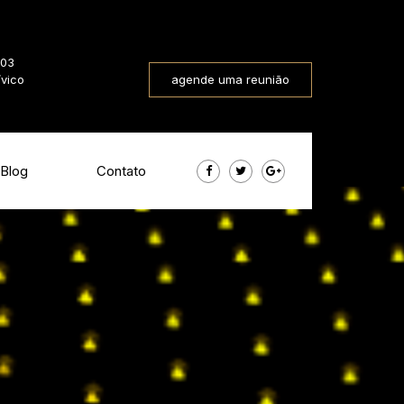
803
ívico
agende uma reunião
Blog
Contato