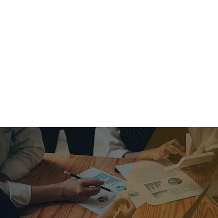
criar o futuro.
Queremos te explicar os mercados, a importância da
alocação correta e seus veículos, com uma linguagem
simples e objetiva. Desmistificamos o processo de
investimentos. É a melhor maneira de trazer conforto e criar
com você uma relação de confiança a longo prazo.
Nosso trabalho consiste em identificar as suas necessidades
individuais e objetivos familiares. Desenvolver as alternativas
alinhadas com seu objetivo e monitorar frequentemente as
estratégias adotadas de acordo com a mudança de cenário.