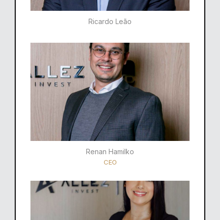
Ricardo Leão​
Renan Hamilko​
CEO