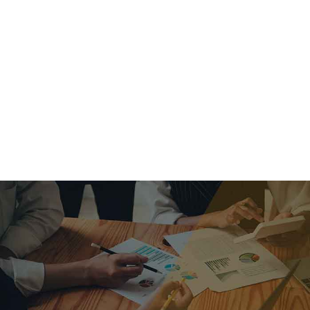
criar o futuro.
Queremos te explicar os mercados, a importância da
alocação correta e seus veículos, com uma linguagem
simples e objetiva. Desmistificamos o processo de
investimentos. É a melhor maneira de trazer conforto e criar
com você uma relação de confiança a longo prazo.
Nosso trabalho consiste em identificar as suas necessidades
individuais e objetivos familiares. Desenvolver as alternativas
alinhadas com seu objetivo e monitorar frequentemente as
estratégias adotadas de acordo com a mudança de cenário.