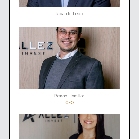
Ricardo Leão​
Renan Hamilko​
CEO