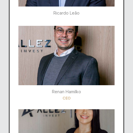
Ricardo Leão​
Renan Hamilko​
CEO