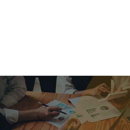
criar o futuro.
Queremos te explicar os mercados, a importância da
alocação correta e seus veículos, com uma linguagem
simples e objetiva. Desmistificamos o processo de
investimentos. É a melhor maneira de trazer conforto e criar
com você uma relação de confiança a longo prazo.
Nosso trabalho consiste em identificar as suas necessidades
individuais e objetivos familiares. Desenvolver as alternativas
alinhadas com seu objetivo e monitorar frequentemente as
estratégias adotadas de acordo com a mudança de cenário.