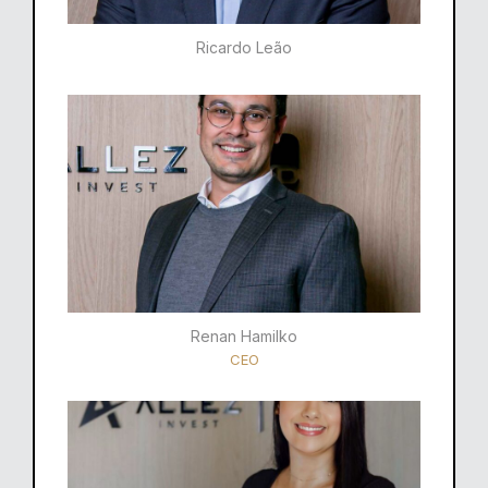
Ricardo Leão​
Renan Hamilko​
CEO