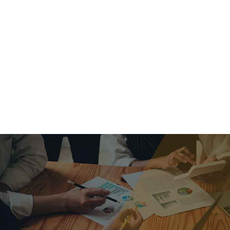
criar o futuro.
Queremos te explicar os mercados, a importância da
alocação correta e seus veículos, com uma linguagem
simples e objetiva. Desmistificamos o processo de
investimentos. É a melhor maneira de trazer conforto e criar
com você uma relação de confiança a longo prazo.
Nosso trabalho consiste em identificar as suas necessidades
individuais e objetivos familiares. Desenvolver as alternativas
alinhadas com seu objetivo e monitorar frequentemente as
estratégias adotadas de acordo com a mudança de cenário.