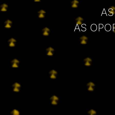
AS
AS OPO