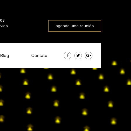
803
ívico
agende uma reunião
Blog
Contato