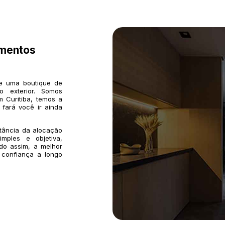
imentos
de uma boutique de
o exterior. Somos
 Curitiba, temos a
 fará você ir ainda
rtância da alocação
mples e objetiva,
do assim, a melhor
 confiança a longo