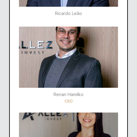
Ricardo Leão​
Renan Hamilko​
CEO