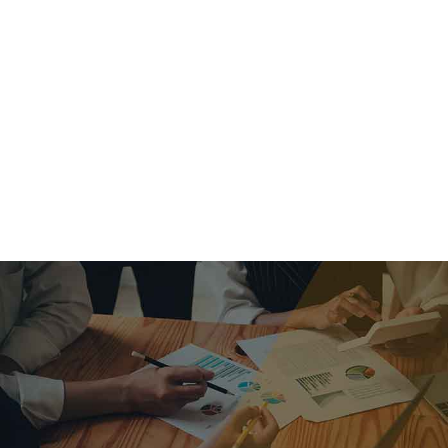
criar o futuro.
Queremos te explicar os mercados, a importância da
alocação correta e seus veículos, com uma linguagem
simples e objetiva. Desmistificamos o processo de
investimentos. É a melhor maneira de trazer conforto e criar
com você uma relação de confiança a longo prazo.
Nosso trabalho consiste em identificar as suas necessidades
individuais e objetivos familiares. Desenvolver as alternativas
alinhadas com seu objetivo e monitorar frequentemente as
estratégias adotadas de acordo com a mudança de cenário.