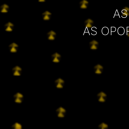
AS
AS OPO