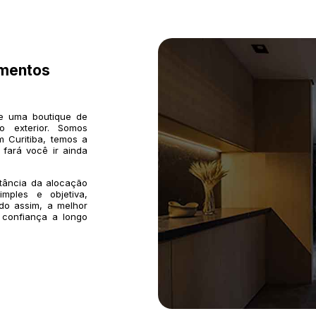
imentos
de uma boutique de
o exterior. Somos
 Curitiba, temos a
 fará você ir ainda
rtância da alocação
mples e objetiva,
do assim, a melhor
 confiança a longo