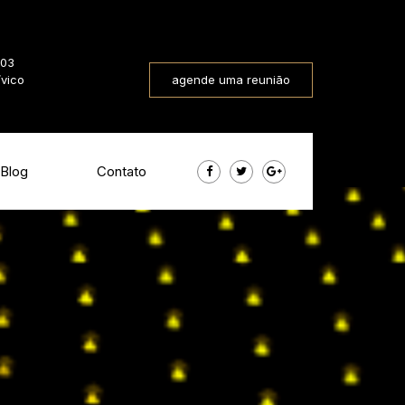
803
ívico
agende uma reunião
Blog
Contato