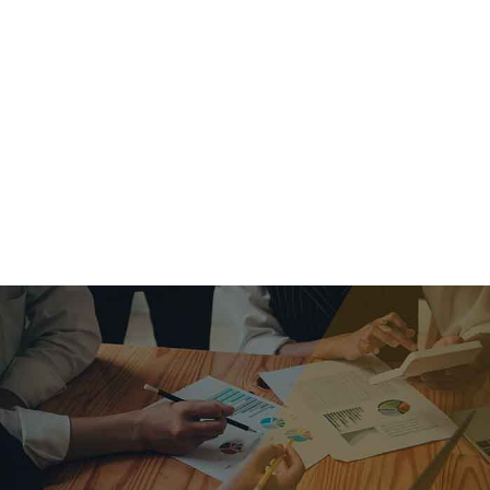
criar o futuro.
Queremos te explicar os mercados, a importância da
alocação correta e seus veículos, com uma linguagem
simples e objetiva. Desmistificamos o processo de
investimentos. É a melhor maneira de trazer conforto e criar
com você uma relação de confiança a longo prazo.
Nosso trabalho consiste em identificar as suas necessidades
individuais e objetivos familiares. Desenvolver as alternativas
alinhadas com seu objetivo e monitorar frequentemente as
estratégias adotadas de acordo com a mudança de cenário.