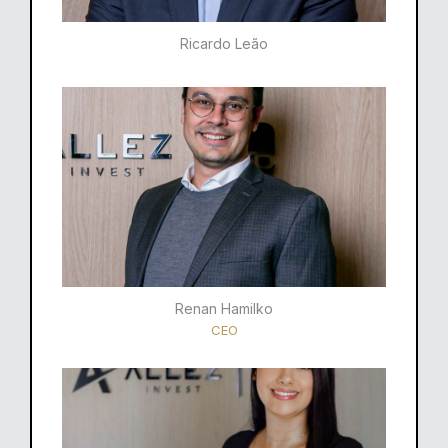
Ricardo Leão​
Renan Hamilko​
CEO