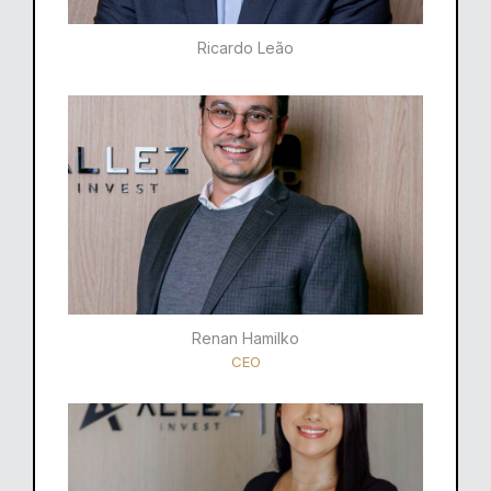
Ricardo Leão​
Renan Hamilko​
CEO