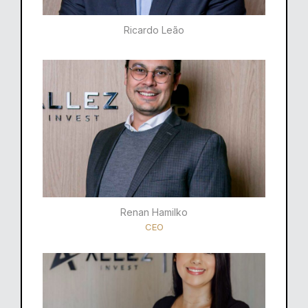
Ricardo Leão​
Renan Hamilko​
CEO