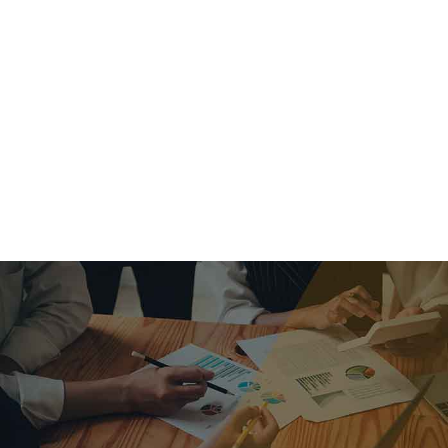
criar o futuro.
Queremos te explicar os mercados, a importância da
alocação correta e seus veículos, com uma linguagem
simples e objetiva. Desmistificamos o processo de
investimentos. É a melhor maneira de trazer conforto e criar
com você uma relação de confiança a longo prazo.
Nosso trabalho consiste em identificar as suas necessidades
individuais e objetivos familiares. Desenvolver as alternativas
alinhadas com seu objetivo e monitorar frequentemente as
estratégias adotadas de acordo com a mudança de cenário.