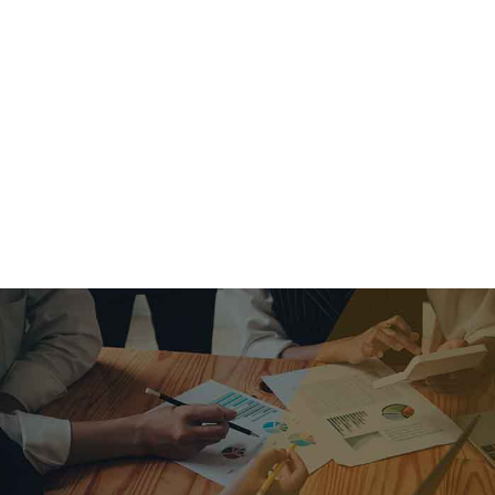
criar o futuro.
Queremos te explicar os mercados, a importância da
alocação correta e seus veículos, com uma linguagem
simples e objetiva. Desmistificamos o processo de
investimentos. É a melhor maneira de trazer conforto e criar
com você uma relação de confiança a longo prazo.
Nosso trabalho consiste em identificar as suas necessidades
individuais e objetivos familiares. Desenvolver as alternativas
alinhadas com seu objetivo e monitorar frequentemente as
estratégias adotadas de acordo com a mudança de cenário.