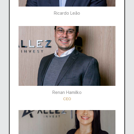
Ricardo Leão​
Renan Hamilko​
CEO