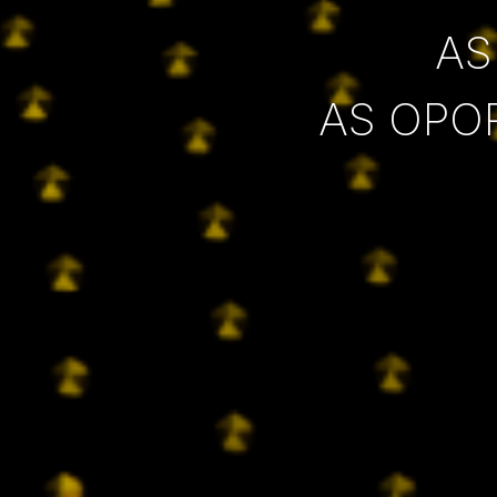
AS
AS OPO