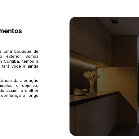
imentos
de uma boutique de
o exterior. Somos
 Curitiba, temos a
 fará você ir ainda
rtância da alocação
mples e objetiva,
do assim, a melhor
 confiança a longo