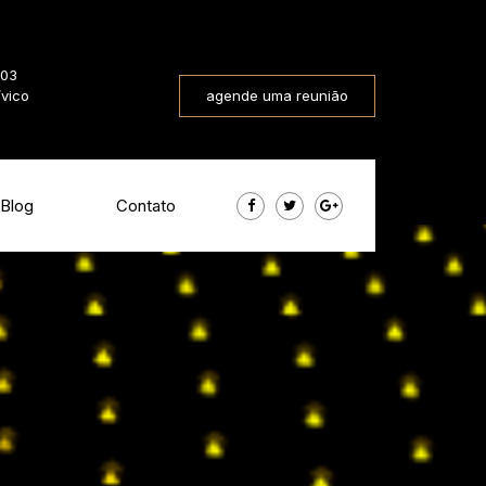
803
ívico
agende uma reunião
Blog
Contato