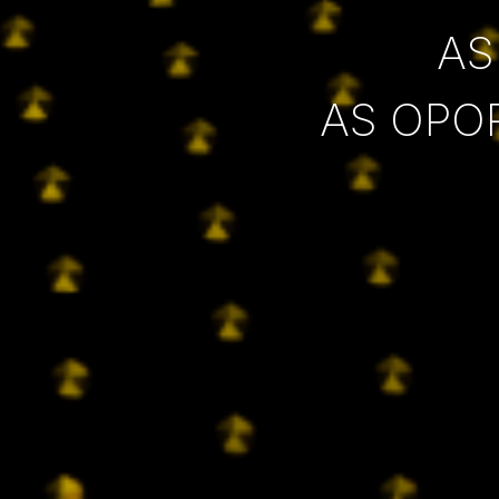
AS
AS OPO