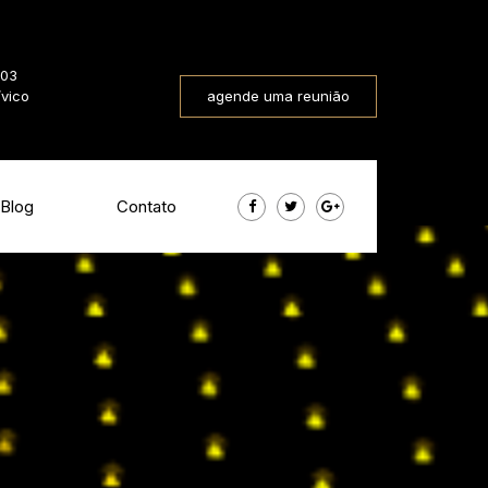
803
ívico
agende uma reunião
Blog
Contato