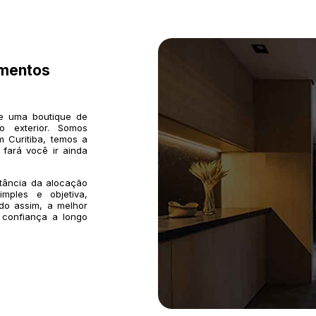
imentos
de uma boutique de
o exterior. Somos
 Curitiba, temos a
 fará você ir ainda
rtância da alocação
mples e objetiva,
do assim, a melhor
 confiança a longo