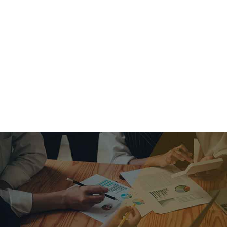
criar o futuro.
Queremos te explicar os mercados, a importância da
alocação correta e seus veículos, com uma linguagem
simples e objetiva. Desmistificamos o processo de
investimentos. É a melhor maneira de trazer conforto e criar
com você uma relação de confiança a longo prazo.
Nosso trabalho consiste em identificar as suas necessidades
individuais e objetivos familiares. Desenvolver as alternativas
alinhadas com seu objetivo e monitorar frequentemente as
estratégias adotadas de acordo com a mudança de cenário.