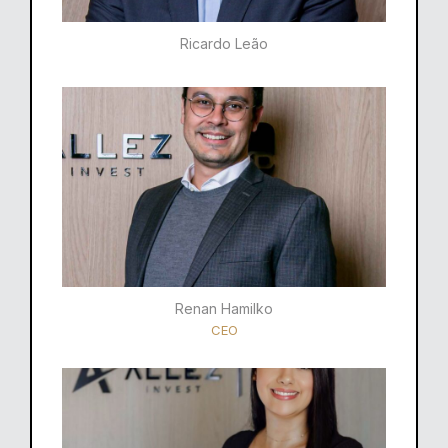
Ricardo Leão​
Renan Hamilko​
CEO