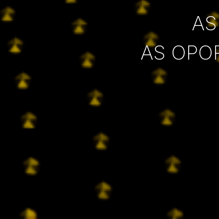
AS
AS OPO