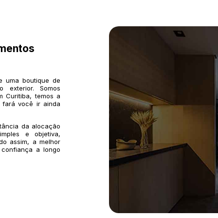
imentos
de uma boutique de
o exterior. Somos
 Curitiba, temos a
 fará você ir ainda
rtância da alocação
mples e objetiva,
do assim, a melhor
 confiança a longo