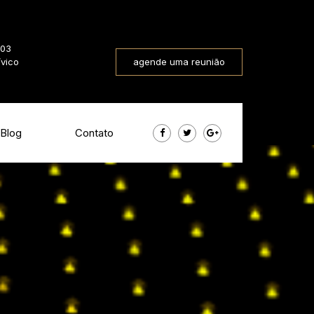
803
ívico
agende uma reunião
Blog
Contato