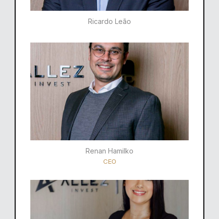
Ricardo Leão​
Renan Hamilko​
CEO