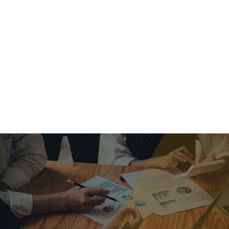
criar o futuro.
Queremos te explicar os mercados, a importância da
alocação correta e seus veículos, com uma linguagem
simples e objetiva. Desmistificamos o processo de
investimentos. É a melhor maneira de trazer conforto e criar
com você uma relação de confiança a longo prazo.
Nosso trabalho consiste em identificar as suas necessidades
individuais e objetivos familiares. Desenvolver as alternativas
alinhadas com seu objetivo e monitorar frequentemente as
estratégias adotadas de acordo com a mudança de cenário.