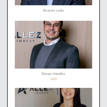
Ricardo Leão​
Renan Hamilko​
CEO