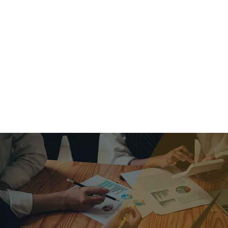
criar o futuro.
Queremos te explicar os mercados, a importância da
alocação correta e seus veículos, com uma linguagem
simples e objetiva. Desmistificamos o processo de
investimentos. É a melhor maneira de trazer conforto e criar
com você uma relação de confiança a longo prazo.
Nosso trabalho consiste em identificar as suas necessidades
individuais e objetivos familiares. Desenvolver as alternativas
alinhadas com seu objetivo e monitorar frequentemente as
estratégias adotadas de acordo com a mudança de cenário.