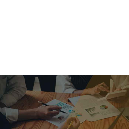
criar o futuro.
Queremos te explicar os mercados, a importância da
alocação correta e seus veículos, com uma linguagem
simples e objetiva. Desmistificamos o processo de
investimentos. É a melhor maneira de trazer conforto e criar
com você uma relação de confiança a longo prazo.
Nosso trabalho consiste em identificar as suas necessidades
individuais e objetivos familiares. Desenvolver as alternativas
alinhadas com seu objetivo e monitorar frequentemente as
estratégias adotadas de acordo com a mudança de cenário.