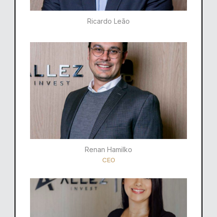
Ricardo Leão​
Renan Hamilko​
CEO