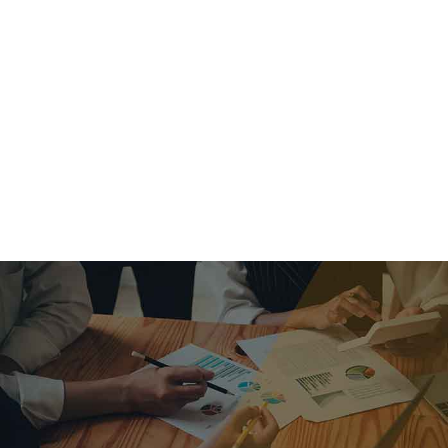
criar o futuro.
Queremos te explicar os mercados, a importância da
alocação correta e seus veículos, com uma linguagem
simples e objetiva. Desmistificamos o processo de
investimentos. É a melhor maneira de trazer conforto e criar
com você uma relação de confiança a longo prazo.
Nosso trabalho consiste em identificar as suas necessidades
individuais e objetivos familiares. Desenvolver as alternativas
alinhadas com seu objetivo e monitorar frequentemente as
estratégias adotadas de acordo com a mudança de cenário.