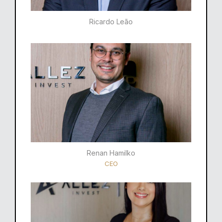
Ricardo Leão​
Renan Hamilko​
CEO